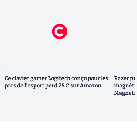
Ce clavier gamer Logitech conçu pour les
Razer pr
pros de l'esport perd 25 € sur Amazon
magnéti
Magneti