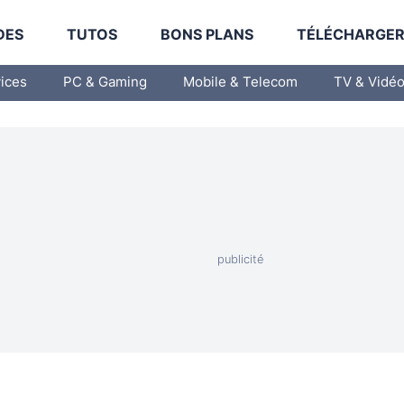
DES
TUTOS
BONS PLANS
TÉLÉCHARGE
vices
PC & Gaming
Mobile & Telecom
TV & Vidé