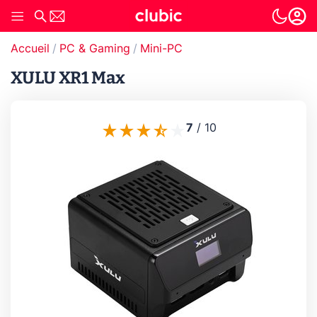
Accueil
PC & Gaming
Mini-PC
XULU XR1 Max
7
/
10