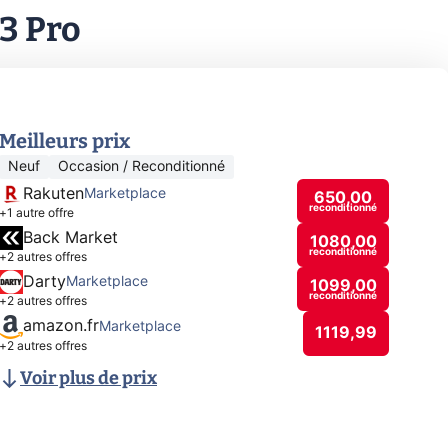
3 Pro
Meilleurs prix
Neuf
Occasion / Reconditionné
Rakuten
Marketplace
650,00
reconditionné
+1 autre offre
Back Market
1080,00
reconditionné
+2 autres offres
Darty
Marketplace
1099,00
reconditionné
+2 autres offres
amazon.fr
Marketplace
1119,99
+2 autres offres
Voir plus de prix