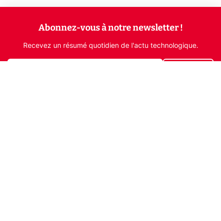
Abonnez-vous à notre newsletter !
Recevez un résumé quotidien de l'actu technologique.
S'inscrire
En cliquant sur s'inscrire, j’accepte de recevoir par email des
informations, actualités et offres commerciales de Clubic.
Conformément au RGPD, vous pouvez retirer votre consentement
à tout moment en cliquant sur le lien de désinscription présent
dans chaque email. Pour en savoir plus sur la gestion de vos
données, consultez notre
Politique de confidentialité
Indépendance, transparence et expertise