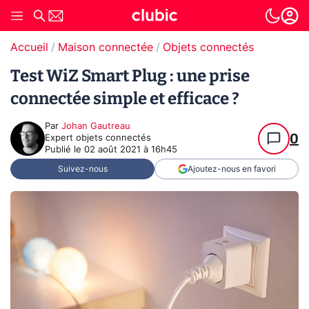
Accueil
Maison connectée
Objets connectés
Test WiZ Smart Plug : une prise
connectée simple et efficace ?
Par
Johan Gautreau
0
Expert objets connectés
Publié le
02 août 2021 à 16h45
Suivez-nous
Ajoutez-nous en favori