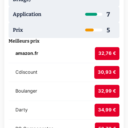
7
Application
5
Prix
Meilleurs prix
amazon.fr
32,76 €
Cdiscount
30,93 €
Boulanger
32,99 €
Darty
34,99 €