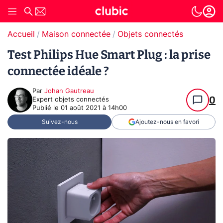
Accueil
Maison connectée
Objets connectés
Test Philips Hue Smart Plug : la prise
connectée idéale ?
Par
Johan Gautreau
0
Expert objets connectés
Publié le
01 août 2021 à 14h00
Suivez-nous
Ajoutez-nous en favori