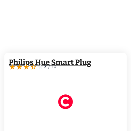
Philips Hue Smart Plug
7
/
10