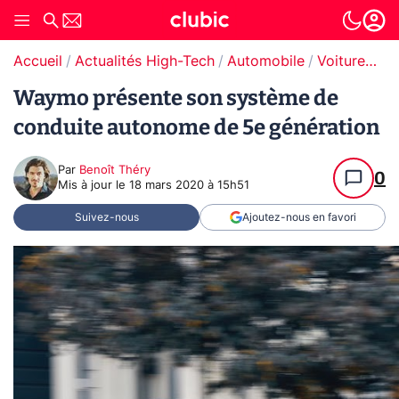
Accueil
Actualités High-Tech
Automobile
Voitures autonomes
Waymo présente son système de
conduite autonome de 5e génération
Par
Benoît Théry
0
Mis à jour le
18 mars 2020 à 15h51
Suivez-nous
Ajoutez-nous en favori