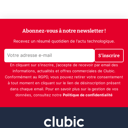
Abonnez-vous à notre newsletter !
Recevez un résumé quotidien de l'actu technologique.
S'inscrire
En cliquant sur s'inscrire, j’accepte de recevoir par email des
informations, actualités et offres commerciales de Clubic.
Conformément au RGPD, vous pouvez retirer votre consentement
à tout moment en cliquant sur le lien de désinscription présent
dans chaque email. Pour en savoir plus sur la gestion de vos
données, consultez notre
Politique de confidentialité