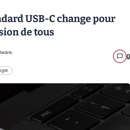
andard USB-C change pour
sion de tous
rdware
.
gle