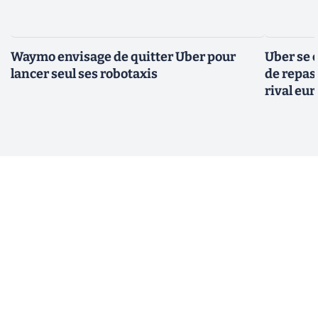
Waymo envisage de quitter Uber pour
Uber se 
lancer seul ses robotaxis
de repas 
rival eu