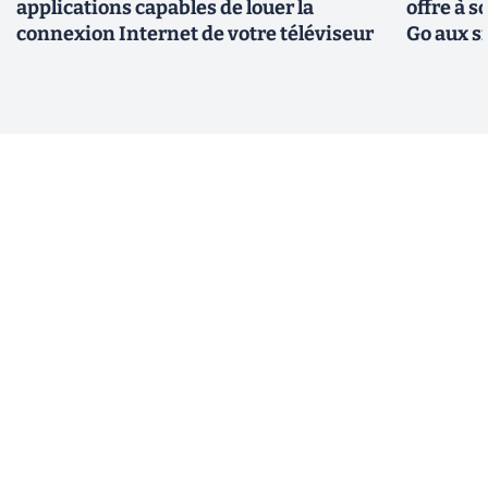
applications capables de louer la
offre à 
connexion Internet de votre téléviseur
Go aux s