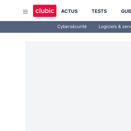
ACTUS
TESTS
GUI
Cybersécurité
Logiciels & ser