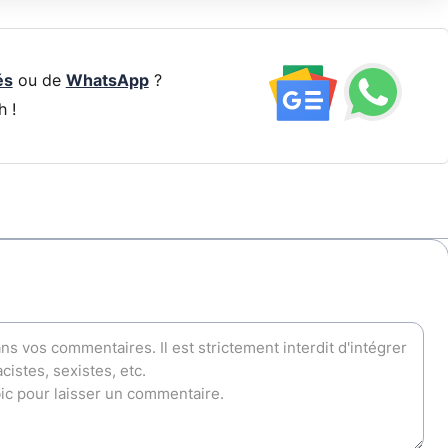
és
ou de
WhatsApp
?
h !