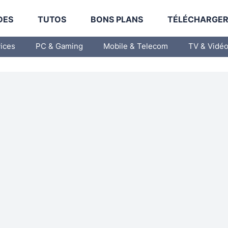
DES
TUTOS
BONS PLANS
TÉLÉCHARGE
vices
PC & Gaming
Mobile & Telecom
TV & Vidé