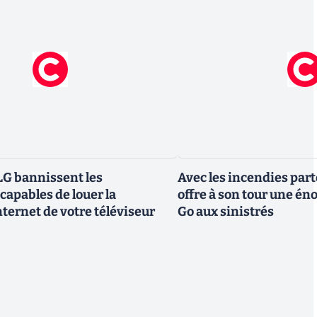
G bannissent les
Avec les incendies part
capables de louer la
offre à son tour une é
ternet de votre téléviseur
Go aux sinistrés