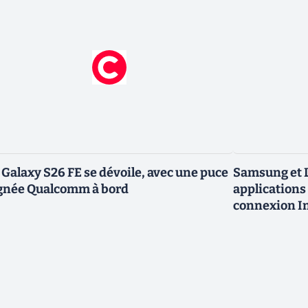
 Galaxy S26 FE se dévoile, avec une puce
Samsung et L
gnée Qualcomm à bord
applications 
connexion In