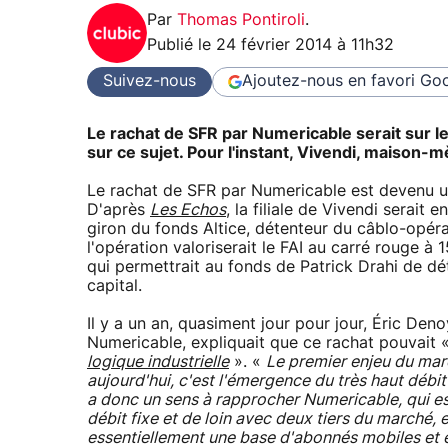
Par
Thomas Pontiroli
.
Publié le
24 février 2014 à 11h32
Suivez-nous
Ajoutez-nous en favori
Goo
Le rachat de SFR par Numericable serait sur le
sur ce sujet. Pour l'instant, Vivendi, maison-
Le rachat de SFR par Numericable est devenu u
D'après
Les Echos
, la filiale de Vivendi serait 
giron du fonds Altice, détenteur du câblo-opér
l'opération valoriserait le FAI au carré rouge à 1
qui permettrait au fonds de Patrick Drahi de dé
capital.
Il y a un an, quasiment jour pour jour, Éric Den
Numericable, expliquait que ce rachat pouvait 
logique industrielle
». «
Le premier enjeu du ma
aujourd'hui, c'est l'émergence du très haut débit
a donc un sens à rapprocher Numericable, qui est
débit fixe et de loin avec deux tiers du marché, e
essentiellement une base d'abonnés mobiles et es