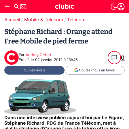
Accueil
Mobile & Telecom
Telecom
Stéphane Richard : Orange attend
Free Mobile de pied ferme
Par
Audrey Oeillet
0
Publié le
02 janvier 2012 à 13h46
Suivez-nous
Ajoutez-nous en favori
Dans une interview publiée aujourd'hui par Le Figaro,
Stéphane Richard, PDG de France Télécom, met à
plat la stratégie d'Orange face à la future offre Free