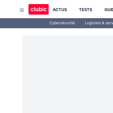
ACTUS
TESTS
GUI
Cybersécurité
Logiciels & ser