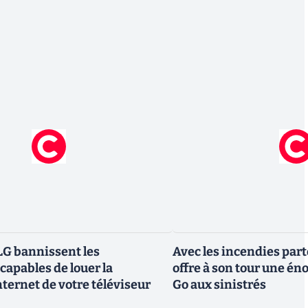
G bannissent les
Avec les incendies part
capables de louer la
offre à son tour une é
ternet de votre téléviseur
Go aux sinistrés