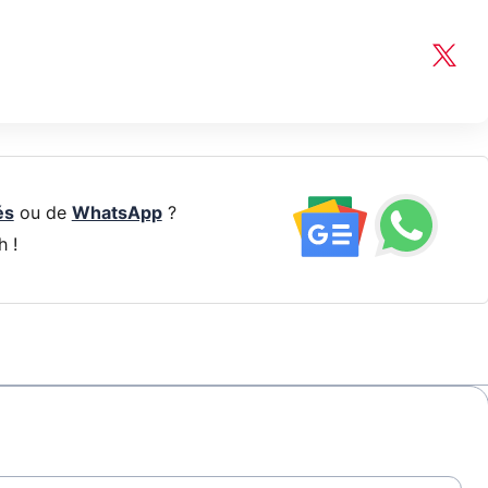
és
ou de
WhatsApp
?
h !