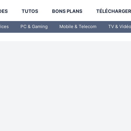
DES
TUTOS
BONS PLANS
TÉLÉCHARGE
vices
PC & Gaming
Mobile & Telecom
TV & Vidé