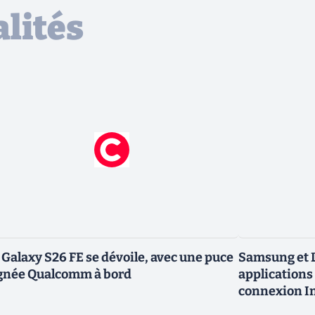
lités
 Galaxy S26 FE se dévoile, avec une puce
Samsung et L
gnée Qualcomm à bord
applications 
connexion In