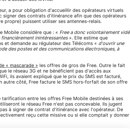
r, a pour obligation d'accueillir des opérateurs virtuels
nc signer des contrats d'itinérance afin que des opérateurs
e propre) puissent utiliser ses antennes-relais.
ive Mobile considère que : «
Free a donc volontairement vidé
 financièrement inintéressantes
». Elle estime que
ons et demande au régulateur des Télécoms «
d'ouvrir une
Code des postes et des communications électroniques, à
de « mascarade »
les offres de gros de Free. Outre le fait
 que le réseau 3G et ne bénéficient pas d'accès aux
Fi, ils avaient expliqué que le prix du SMS est facturé,
n autre côté, Free facture le SMS hors-forfait de son offre
 tarification entre les offres Free Mobile destinées à ses
tiliseront le réseau Free n'est pas concevable. Ils jugent
pas à signer de contrat d'itinérance avec l'opérateur. De
effectivement reçu cette missive ou si elle comptait y donner