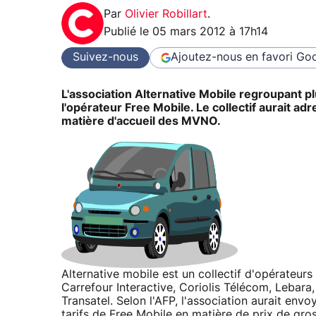
Par
Olivier Robillart
.
Publié le
05 mars 2012 à 17h14
Suivez-nous
Ajoutez-nous en favori
Goo
L'association Alternative Mobile regroupant pl
l'opérateur Free Mobile. Le collectif aurait ad
matière d'accueil des MVNO.
Alternative mobile est un collectif d'opérateu
Carrefour Interactive, Coriolis Télécom, Lebara
Transatel. Selon l'AFP, l'association aurait envo
tarifs de Free Mobile en matière de prix de gro