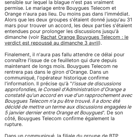
sensible sur lequel la blague n'est pas vraiment
permise. Le mariage entre Bouygues Telecom et
Orange n'aura pas lieu. Du moins pas dans l'immédiat.
Alors que les deux groupes s'étaient donné jusqu'au 31
mars pour trouver un accord, les deux parties s'étaient
entendues pour prolonger les discussions jusqu'à
dimanche (voir
Rachat Orange Bouygues Telecom : le
verdict est repoussé au dimanche 3 avril
).
Finalement, il n'aura pas fallu attendre ce délai pour
connaître l'issue de ce feuilleton qui dure depuis
maintenant de longs mois. Bouygues Telecom ne
rentrera pas dans le giron d'Orange. Dans un
communiqué, l'opérateur historique confirme
l'information. Il précise qu'à "
l'issue de discussions
approfondies, le Conseil d'Administration d'Orange a
constaté qu'un accord en vue d'un rapprochement avec
Bouygues Telecom n'a pu être trouvé. Il a donc été
décidé de mettre un terme aux discussions engagées le
5 janvier dernier entre Orange et Bouygues
". De son
côté, Bouygues Telecom confirme également la
rupture.
Dans un communiqué, la filiale du groupe de BTP