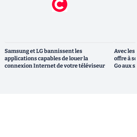
Samsung et LG bannissent les
Avec les
applications capables de louer la
offre à 
connexion Internet de votre téléviseur
Go aux s