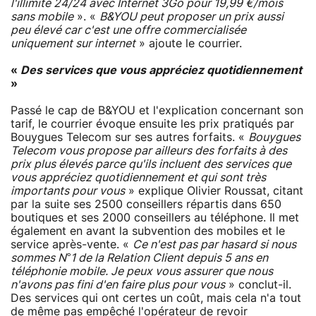
l'illimité 24/24 avec Internet 3Go pour 19,99 €/mois
sans mobile
». «
B&YOU peut proposer un prix aussi
peu élevé car c'est une offre commercialisée
uniquement sur internet
» ajoute le courrier.
«
Des services que vous appréciez quotidiennement
»
Passé le cap de B&YOU et l'explication concernant son
tarif, le courrier évoque ensuite les prix pratiqués par
Bouygues Telecom sur ses autres forfaits. «
Bouygues
Telecom vous propose par ailleurs des forfaits à des
prix plus élevés parce qu'ils incluent des services que
vous appréciez quotidiennement et qui sont très
importants pour vous
» explique Olivier Roussat, citant
par la suite ses 2500 conseillers répartis dans 650
boutiques et ses 2000 conseillers au téléphone. Il met
également en avant la subvention des mobiles et le
service après-vente. «
Ce n'est pas par hasard si nous
sommes N°1 de la Relation Client depuis 5 ans en
téléphonie mobile. Je peux vous assurer que nous
n'avons pas fini d'en faire plus pour vous
» conclut-il.
Des services qui ont certes un coût, mais cela n'a tout
de même pas empêché l'opérateur de
revoir