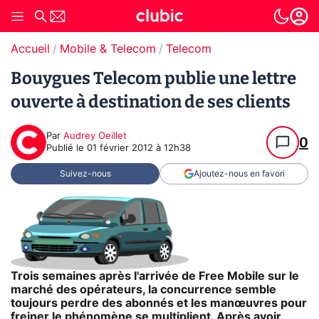
Accueil
Mobile & Telecom
Telecom
Bouygues Telecom publie une lettre
ouverte à destination de ses clients
Par
Audrey Oeillet
0
Publié le
01 février 2012 à 12h38
Suivez-nous
Ajoutez-nous en favori
Trois semaines après l'arrivée de Free Mobile sur le
marché des opérateurs, la concurrence semble
toujours perdre des abonnés et les manœuvres pour
freiner le phénomène se multiplient. Après avoir