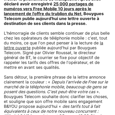
déclaré avoir enregistré
25 000 portages de
numéros vers Free Mobile 10 jours après le
lancement de l'offre du trublion du Net
, Bouygues
Telecom publie aujourd'hui une lettre ouverte à
destination de ses clients dans la presse.
L'hémorragie de clients semble continuer de plus belle
chez les opérateurs de téléphonie mobile : c'est, tout
du moins, ce que l'on peut penser à la lecture de
la
lettre ouverte
publiée aujourd'hui par Bouygues
Telecom. Signé par Olivier Roussat, le directeur
général de BT, le courrier se fixe pour objectif de
rappeler les tarifs des offres de l'opérateur, et de
mettre en avant ses qualités.
Sans détour, la première phrase de la lettre annonce
clairement la couleur : «
Depuis l'arrivée de Free sur le
marché de la téléphonie mobile, beaucoup de gens se
posent des questions. C'est peut-être votre cas
».
Bouygues Telecom souhaite donc clarifier les choses,
et souligne que son offre mobile sans engagement
B&YOU propose aujourd'hui «
des tarifs tout à fait
équivalents à ceux de notre nouveau concurrent :