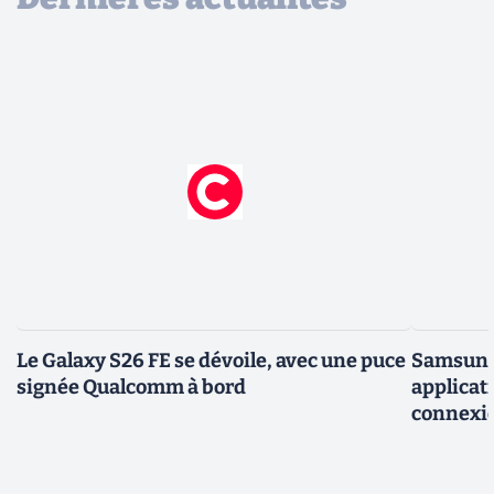
Le Galaxy S26 FE se dévoile, avec une puce
Samsung 
signée Qualcomm à bord
applicati
connexio