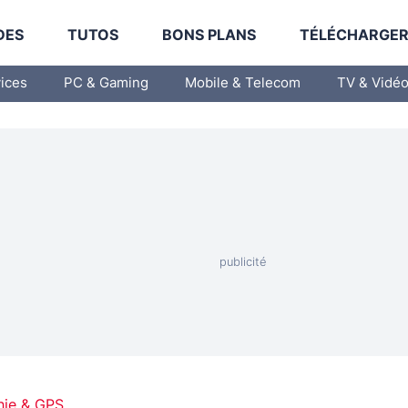
DES
TUTOS
BONS PLANS
TÉLÉCHARGE
vices
PC & Gaming
Mobile & Telecom
TV & Vidé
hie & GPS