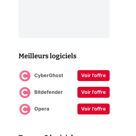
Meilleurs logiciels
CyberGhost
Voir l'offre
Bitdefender
Voir l'offre
Opera
Voir l'offre