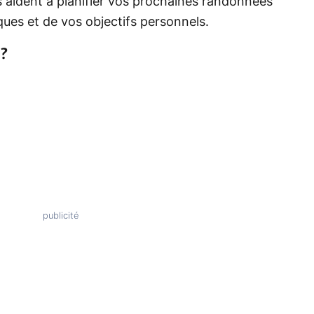
s aident à planifier vos prochaines randonnées
ues et de vos objectifs personnels.
?