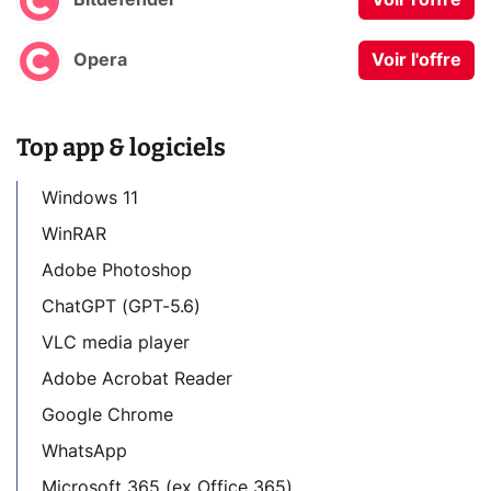
Bitdefender
Voir l'offre
Opera
Voir l'offre
Top app & logiciels
Windows 11
WinRAR
Adobe Photoshop
ChatGPT (GPT-5.6)
VLC media player
Adobe Acrobat Reader
Google Chrome
WhatsApp
Microsoft 365 (ex Office 365)