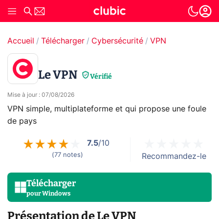
Accueil
Télécharger
Cybersécurité
VPN
Le VPN
Vérifié
Mise à jour
:
07/08/2026
VPN simple, multiplateforme et qui propose une foule
de pays
7.5
/10
(
77
notes
)
Recommandez-le
Télécharger
pour
Windows
Présentation de Le VPN