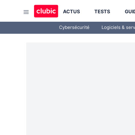
ACTUS
TESTS
GUI
Cybersécurité
Logiciels & ser