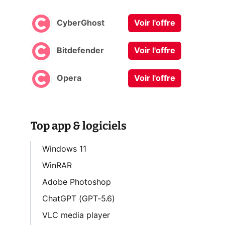
CyberGhost
Voir l'offre
Bitdefender
Voir l'offre
Opera
Voir l'offre
Top app & logiciels
Windows 11
WinRAR
Adobe Photoshop
ChatGPT (GPT-5.6)
VLC media player