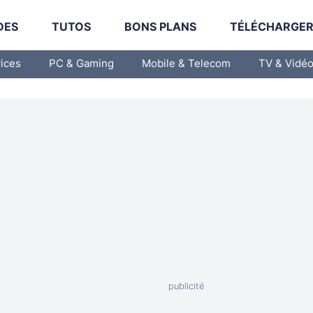
DES
TUTOS
BONS PLANS
TÉLÉCHARGE
vices
PC & Gaming
Mobile & Telecom
TV & Vidé