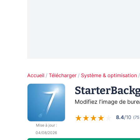
Accueil
Télécharger
Système & optimisation
StarterBack
Modifiez l’image de bur
8.4
/10
(
75
Mise à jour
:
04/08/2026