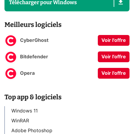
Télécharger
pour
Windows
Meilleurs logiciels
CyberGhost
Voir l'offre
Bitdefender
Voir l'offre
Opera
Voir l'offre
Top app & logiciels
Windows 11
WinRAR
Adobe Photoshop