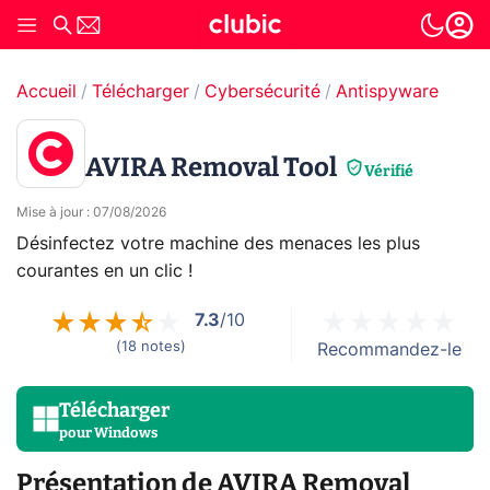
Accueil
Télécharger
Cybersécurité
Antispyware
AVIRA Removal Tool
Vérifié
Mise à jour
:
07/08/2026
Désinfectez votre machine des menaces les plus
courantes en un clic !
7.3
/10
(
18
notes
)
Recommandez-le
Télécharger
pour
Windows
Présentation de AVIRA Removal