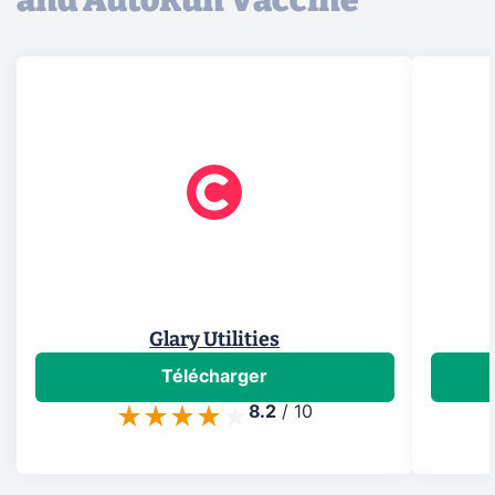
and AutoRun Vaccine
Glary Utilities
Télécharger
8.2
/
10