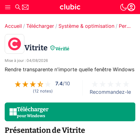
Accueil
Télécharger
Système & optimisation
Personnalisation système
Vitrite
Vérifié
Mise à jour
:
04/08/2026
Rendre transparente n'importe quelle fenêtre Windows
7.4
/10
(
12
notes
)
Recommandez-le
Télécharger
pour
Windows
Présentation de Vitrite