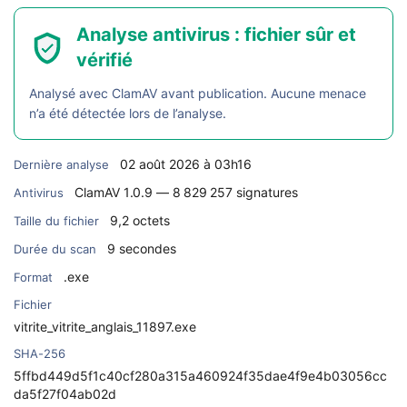
Analyse antivirus : fichier sûr et
vérifié
Analysé avec ClamAV avant publication. Aucune menace
n’a été détectée lors de l’analyse.
02 août 2026 à 03h16
Dernière analyse
ClamAV 1.0.9 — 8 829 257 signatures
Antivirus
9,2 octets
Taille du fichier
9 secondes
Durée du scan
.exe
Format
Fichier
vitrite_vitrite_anglais_11897.exe
SHA-256
5ffbd449d5f1c40cf280a315a460924f35dae4f9e4b03056cc
da5f27f04ab02d