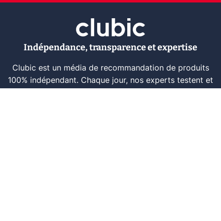
Indépendance, transparence et expertise
Clubic est un média de recommandation de produits
100% indépendant. Chaque jour, nos experts testent et
comparent des produits et services technologiques
pour vous informer et vous aider à consommer
intelligemment.
À propos
Nous contacter
Référencer un logiciel
Marques tech
Événements tech
Archives
RSS