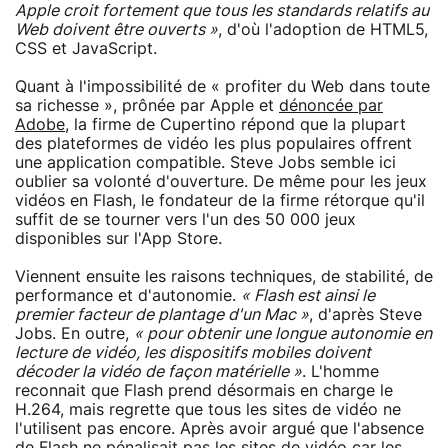
Apple croit fortement que tous les standards relatifs au
Web doivent être ouverts »
, d'où l'adoption de HTML5,
CSS et JavaScript.
Quant à l'impossibilité de « profiter du Web dans toute
sa richesse », prônée par Apple et
dénoncée par
Adobe
, la firme de Cupertino répond que la plupart
des plateformes de vidéo les plus populaires offrent
une application compatible. Steve Jobs semble ici
oublier sa volonté d'ouverture. De même pour les jeux
vidéos en Flash, le fondateur de la firme rétorque qu'il
suffit de se tourner vers l'un des 50 000 jeux
disponibles sur l'App Store.
Viennent ensuite les raisons techniques, de stabilité, de
performance et d'autonomie.
« Flash est ainsi le
premier facteur de plantage d'un Mac »
, d'après Steve
Jobs. En outre,
« pour obtenir une longue autonomie en
lecture de vidéo, les dispositifs mobiles doivent
décoder la vidéo de façon matérielle »
. L'homme
reconnait que Flash prend désormais en charge le
H.264, mais regrette que tous les sites de vidéo ne
l'utilisent pas encore. Après avoir argué que l'absence
de Flash ne pénalisait pas les sites de vidéo car les