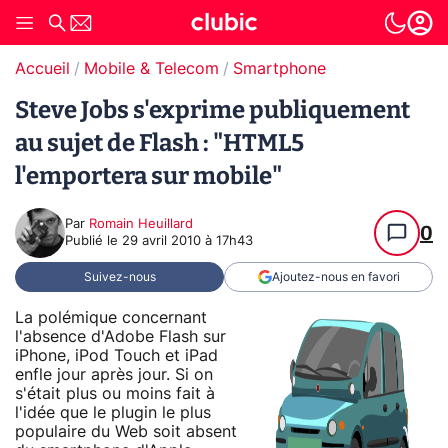
Accueil
Mobile & Telecom
Smartphone
Steve Jobs s'exprime publiquement
au sujet de Flash : "HTML5
l'emportera sur mobile"
Par
Romain Heuillard
0
Publié le
29 avril 2010 à 17h43
Suivez-nous
Ajoutez-nous en favori
La polémique concernant
l'absence d'Adobe Flash sur
iPhone, iPod Touch et iPad
enfle jour après jour. Si on
s'était plus ou moins fait à
l'idée que le plugin le plus
populaire du Web soit absent