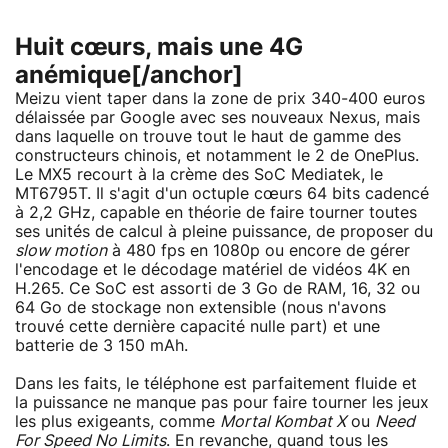
Huit cœurs, mais une 4G
anémique[/anchor]
Meizu vient taper dans la zone de prix 340-400 euros
délaissée par Google avec ses nouveaux Nexus, mais
dans laquelle on trouve tout le haut de gamme des
constructeurs chinois, et notamment le 2 de OnePlus.
Le MX5 recourt à la crème des SoC Mediatek, le
MT6795T. Il s'agit d'un octuple cœurs 64 bits cadencé
à 2,2 GHz, capable en théorie de faire tourner toutes
ses unités de calcul à pleine puissance, de proposer du
slow motion
à 480 fps en 1080p ou encore de gérer
l'encodage et le décodage matériel de vidéos 4K en
H.265. Ce SoC est assorti de 3 Go de RAM, 16, 32 ou
64 Go de stockage non extensible (nous n'avons
trouvé cette dernière capacité nulle part) et une
batterie de 3 150 mAh.
Dans les faits, le téléphone est parfaitement fluide et
la puissance ne manque pas pour faire tourner les jeux
les plus exigeants, comme
Mortal Kombat X
ou
Need
For Speed No Limits
. En revanche, quand tous les