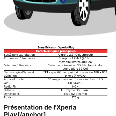
Sony Ericsson Xperia Play
Caractéristiques principales
Système d'exploitation
Android 2.3 (Gingerbread)
Processeur / Fréquence
Scorpion ARMv7 @ 1Ghz
Mémoire interne 400 Mo
Mémoire / Stockage
Carte mémoire micro SD 8Go fourni (slot
compatible 32 Go)
Technologie d'écran et
TFT capacitif multipoint 4 pouces de 480 x 854
définition
pixels (FWVGA)
Appareil photo
5.1 mégapixels autofocus avec flash LED
GPS
Oui (aGPS)
Radio FM
NON
Batterie
Li-Polymer 1500mAh
Dimensions
119 x 62 x 16 mm
Poids
175 g
Présentation de l'Xperia
Play[/anchor]