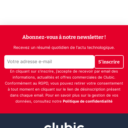
Abonnez-vous à notre newsletter !
Recevez un résumé quotidien de l'actu technologique.
S'inscrire
En cliquant sur s'inscrire, j’accepte de recevoir par email des
informations, actualités et offres commerciales de Clubic.
Conformément au RGPD, vous pouvez retirer votre consentement
à tout moment en cliquant sur le lien de désinscription présent
dans chaque email. Pour en savoir plus sur la gestion de vos
données, consultez notre
Politique de confidentialité