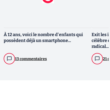
À 12 ans, voici le nombre d'enfants qui
Exit les 
possèdent déjà un smartphone...
célèbre 
radical...
13 commentaires
21 