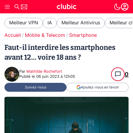
Meilleur VPN
IA
Meilleur Antivirus
Meilleur c
Accueil
Mobile & Telecom
Smartphone
Faut-il interdire les smartphones
avant 12... voire 18 ans ?
Par
Mathilde Rochefort
0
Publié le
06 juin 2023 à 12h05
Suivez-nous
Ajoutez-nous en favori