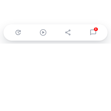
0
Abonnez-vous à notre newsletter !
Recevez un résumé quotidien de l'actu technologique.
S'inscrire
En cliquant sur s'inscrire, j’accepte de recevoir par email des
informations, actualités et offres commerciales de Clubic.
Conformément au RGPD, vous pouvez retirer votre consentement
à tout moment en cliquant sur le lien de désinscription présent