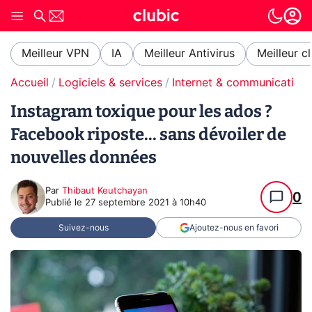
Meilleur VPN
IA
Meilleur Antivirus
Meilleur c
Accueil
Logiciels & services
Internet & communication
Instagram toxique pour les ados ?
Facebook riposte... sans dévoiler de
nouvelles données
Par
Thibaut Keutchayan
0
Publié le
27 septembre 2021 à 10h40
Suivez-nous
Ajoutez-nous en favori