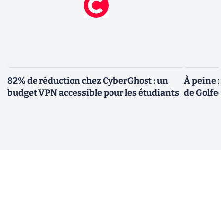
82% de réduction chez CyberGhost : un
À peine 
budget VPN accessible pour les étudiants
de Golfec