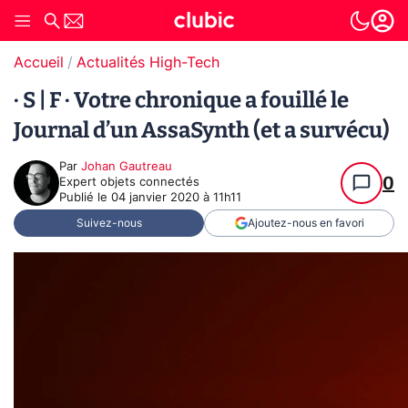
Accueil
Actualités High-Tech
· S | F · Votre chronique a fouillé le
Journal d’un AssaSynth (et a survécu)
Par
Johan Gautreau
0
Expert objets connectés
Publié le
04 janvier 2020 à 11h11
Suivez-nous
Ajoutez-nous en favori