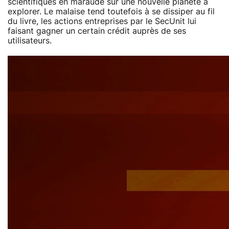
scientifiques en maraude sur une nouvelle planète à
explorer. Le malaise tend toutefois à se dissiper au fil
du livre, les actions entreprises par le SecUnit lui
faisant gagner un certain crédit auprès de ses
utilisateurs.