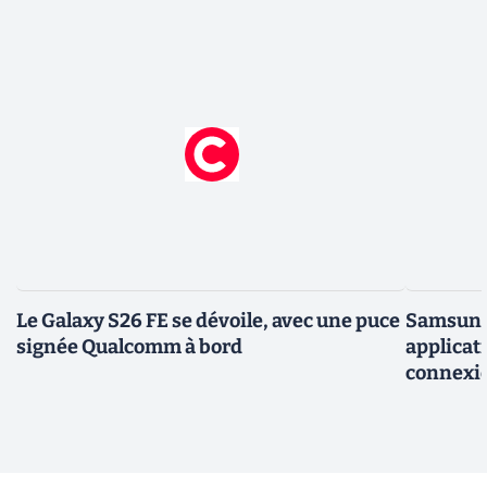
Le Galaxy S26 FE se dévoile, avec une puce
Samsung 
signée Qualcomm à bord
applicati
connexio