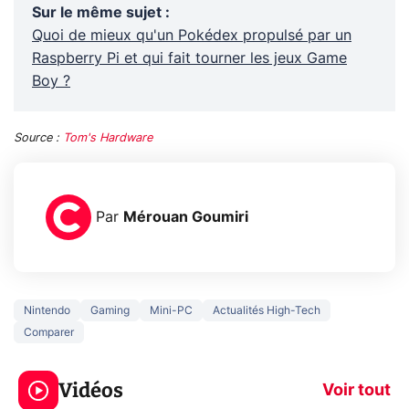
Sur le même sujet
:
Quoi de mieux qu'un Pokédex propulsé par un
Raspberry Pi et qui fait tourner les jeux Game
Boy ?
Source :
Tom's Hardware
Par
Mérouan Goumiri
Nintendo
Gaming
Mini-PC
Actualités High-Tech
Comparer
3 écrans en 1 pour
5 générations
319€ ? Voici L'AOC
jeux dans la
Vidéos
CQ32G4ZA !
prochaine Xbo
Voir tout