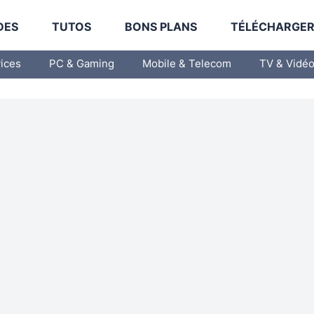
DES
TUTOS
BONS PLANS
TÉLÉCHARGE
vices
PC & Gaming
Mobile & Telecom
TV & Vidé