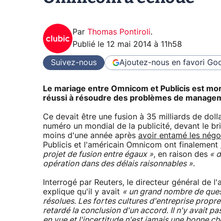
Par
Thomas Pontiroli
.
Publié le
12 mai 2014 à 11h58
Suivez-nous
Ajoutez-nous en favori
Goo
Le mariage entre Omnicom et Publicis est mort
réussi à résoudre des problèmes de manageme
Ce devait être une fusion à 35 milliards de dolla
numéro un mondial de la publicité, devant le b
moins d'une année après
avoir entamé les négo
Publicis et l'américain Omnicom ont finalement
projet de fusion entre égaux »
, en raison des
« d
opération dans des délais raisonnables »
.
Interrogé par Reuters, le directeur général de l
explique qu'il y avait
« un grand nombre de que
résolues. Les fortes cultures d'entreprise prop
retardé la conclusion d'un accord. Il n'y avait pas
en vue et l'incertitude n'est jamais une bonne c