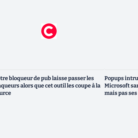
tre bloqueur de pub laisse passer les
Popups intru
aqueurs alors que cet outil les coupe à la
Microsoft sa
urce
mais pas ses