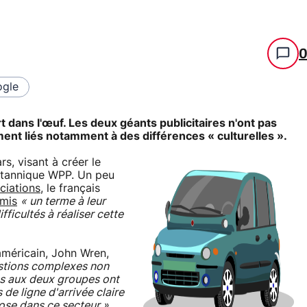
gle
 dans l'œuf. Les deux géants publicitaires n'ont pas
nt liés notamment à des différences « culturelles ».
rs, visant à créer le
ritannique WPP. Un peu
ciations
, le français
mis
« un terme à leur
ifficultés à réaliser cette
'américain, John Wren,
stions complexes non
res aux deux groupes ont
 de ligne d'arrivée claire
hose dans ce secteur »
.