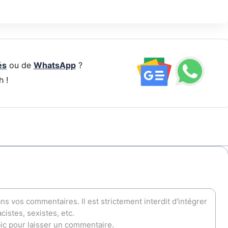
és
ou de
WhatsApp
?
h !