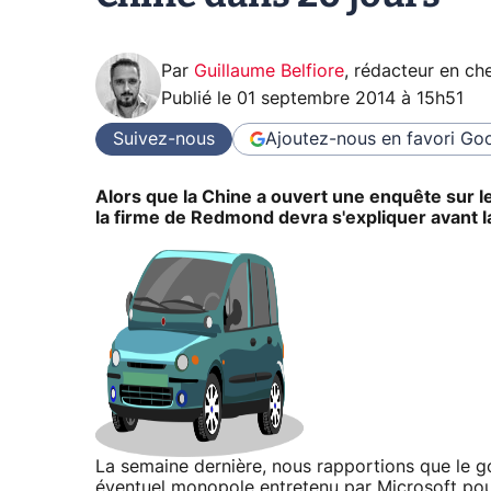
Par
Guillaume Belfiore
,
rédacteur en che
Publié le
01 septembre 2014 à 15h51
Suivez-nous
Ajoutez-nous en favori
Goo
Alors que la Chine a ouvert une enquête sur le
la firme de Redmond devra s'expliquer avant la
La semaine dernière, nous rapportions que le 
éventuel monopole entretenu par Microsoft pour