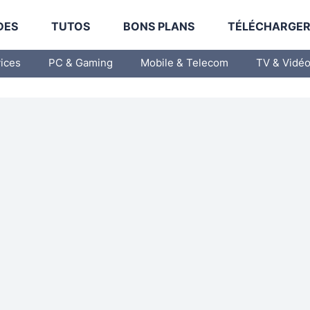
DES
TUTOS
BONS PLANS
TÉLÉCHARGE
vices
PC & Gaming
Mobile & Telecom
TV & Vidé