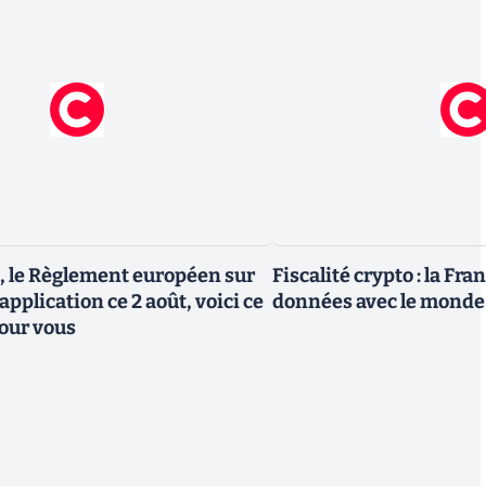
, le Règlement européen sur
Fiscalité crypto : la Fr
 application ce 2 août, voici ce
données avec le monde
our vous