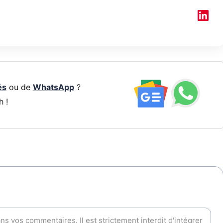
és
ou de
WhatsApp
?
h !