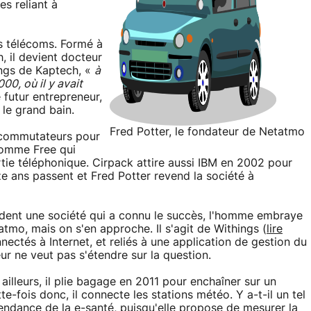
es reliant à
es télécoms. Formé à
, il devient docteur
angs de Kaptech, «
à
0, où il y avait
 futur entrepreneur,
s le grand bain.
Fred Potter, le fondateur de Netatmo
s commutateurs pour
 comme Free qui
tie téléphonique. Cirpack attire aussi IBM en 2002 pour
e ans passent et Fred Potter revend la société à
èdent une société qui a connu le succès, l'homme embraye
tmo, mais on s'en approche. Il s'agit de Withings (
lire
ectés à Internet, et reliés à une application de gestion du
ur ne veut pas s'étendre sur la question.
illeurs, il plie bagage en 2011 pour enchaîner sur un
-fois donc, il connecte les stations météo. Y a-t-il un tel
 tendance de la e-santé, puisqu'elle propose de mesurer la