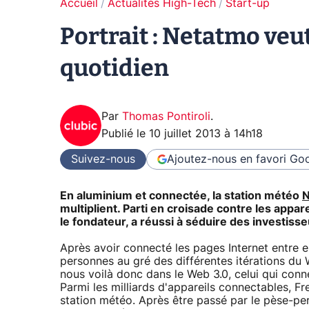
Accueil
Actualités High-Tech
Start-up
Portrait : Netatmo veut
quotidien
Par
Thomas Pontiroli
.
Publié le
10 juillet 2013 à 14h18
Suivez-nous
Ajoutez-nous en favori
Goo
En aluminium et connectée, la station météo
N
multiplient. Parti en croisade contre les appare
le fondateur, a réussi à séduire des investiss
Après avoir connecté les pages Internet entre el
personnes au gré des différentes itérations du W
nous voilà donc dans le Web 3.0, celui qui conne
Parmi les milliards d'appareils connectables, Fre
station météo. Après être passé par le pèse-pe