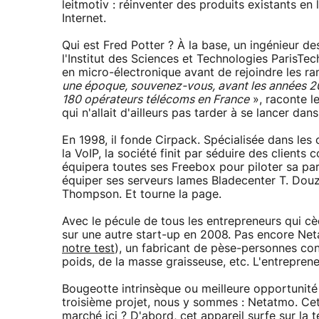
leitmotiv : réinventer des produits existants en l
Internet.
Qui est Fred Potter ? À la base, un ingénieur d
l'Institut des Sciences et Technologies ParisTech
en micro-électronique avant de rejoindre les r
une époque, souvenez-vous, avant les années 200
180 opérateurs télécoms en France
», raconte le
qui n'allait d'ailleurs pas tarder à se lancer dan
En 1998, il fonde Cirpack. Spécialisée dans le
la VoIP, la société finit par séduire des clients
équipera toutes ses Freebox pour piloter sa par
équiper ses serveurs lames Bladecenter T. Douz
Thompson. Et tourne la page.
Avec le pécule de tous les entrepreneurs qui c
sur une autre start-up en 2008. Pas encore Neta
notre test
), un fabricant de pèse-personnes conn
poids, de la masse graisseuse, etc. L'entreprene
Bougeotte intrinsèque ou meilleure opportunité a
troisième projet, nous y sommes : Netatmo. Cette
marché ici ? D'abord, cet appareil surfe sur la