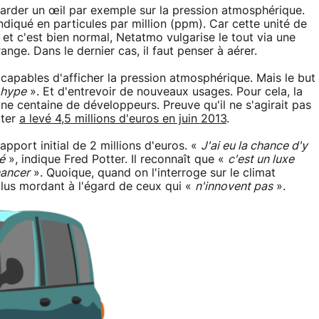
 garder un œil par exemple sur la pression atmosphérique.
ndiqué en particules par million (ppm). Car cette unité de
t c'est bien normal, Netatmo vulgarise le tout via une
ange. Dans le dernier cas, il faut penser à aérer.
 capables d'afficher la pression atmosphérique. Mais le but
hype
». Et d'entrevoir de nouveaux usages. Pour cela, la
une centaine de développeurs. Preuve qu'il ne s'agirait pas
tter
a levé 4,5 millions d'euros en juin 2013
.
apport initial de 2 millions d'euros. «
J'ai eu la chance d'y
é
», indique Fred Potter. Il reconnaît que «
c'est un luxe
nancer
». Quoique, quand on l'interroge sur le climat
plus mordant à l'égard de ceux qui «
n'innovent pas
».