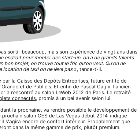
e pas sortir beaucoup, mais son expérience de vingt ans dan
un endroit pour monter des start-up, on a de grands talents.
n bon projet, on trouve tout le fric qu'on veut. Qu'on ne
e location de taxi on ne lève pas
», tance-t-il.
 par la Caisse des Dépôts Entreprises
, future entité de
d'Orange et de Publicis. Et enfin de Pascal Cagni, l'ancien
er a rencontré au salon LeWeb 2012 de Paris. Le retraité
objets connectés
, promis à un bel avenir selon lui.
dant la prochaine, va rendre possible le développement de
u prochain salon CES de Las Vegas début 2014, indique
u'il s'agira encore de confort intérieur. Probablement que
ueront dans la même gamme de prix, plutôt premium.