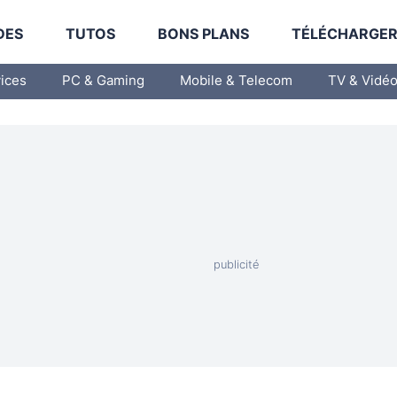
DES
TUTOS
BONS PLANS
TÉLÉCHARGE
vices
PC & Gaming
Mobile & Telecom
TV & Vidé