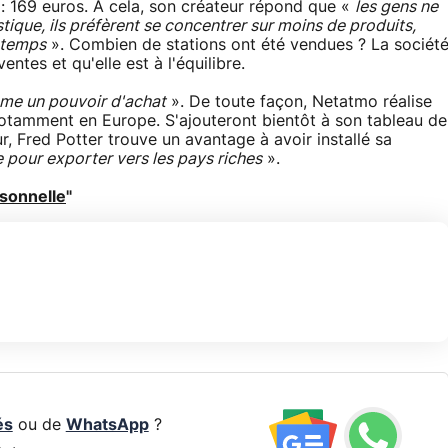
 : 169 euros. À cela, son créateur répond que «
les gens ne
tique, ils préfèrent se concentrer sur moins de produits,
ngtemps
». Combien de stations ont été vendues ? La sociét
ntes et qu'elle est à l'équilibre.
ême un pouvoir d'achat
». De toute façon, Netatmo réalise
, notamment en Europe. S'ajouteront bientôt à son tableau de
r, Fred Potter trouve un avantage à avoir installé sa
e pour exporter vers les pays riches
».
rsonnelle
"
és
ou de
WhatsApp
?