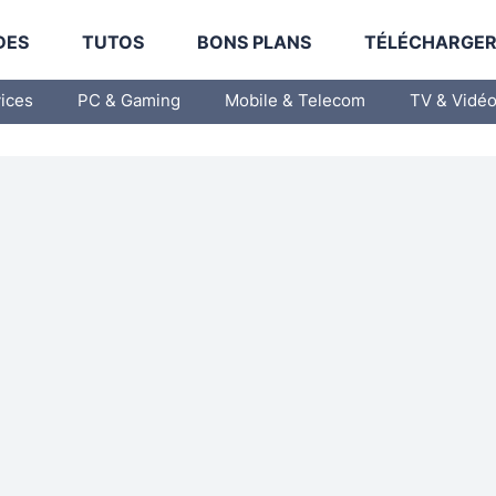
DES
TUTOS
BONS PLANS
TÉLÉCHARGE
vices
PC & Gaming
Mobile & Telecom
TV & Vidé