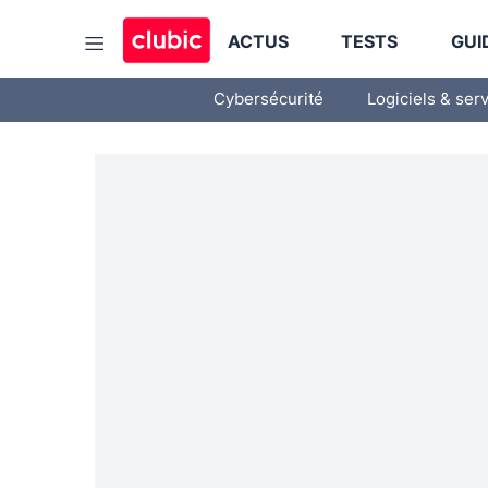
ACTUS
TESTS
GUI
Cybersécurité
Logiciels & ser