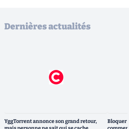
Dernières actualités
YggTorrent annonce son grand retour,
Bloquer 
mais personne ne sait qui se cache
comment 