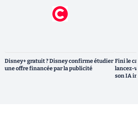
Disney+ gratuit ? Disney confirme étudier
Fini le c
une offre financée par la publicité
lancez-vo
son IA i