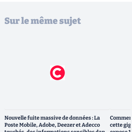
Sur le même sujet
Nouvelle fuite massive de données : La
Comment
Poste Mobile, Adobe, Deezer et Adecco
cette gi
touchés, des informations sensibles dans
expose 1