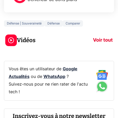
Défense | Souveraineté
Défense
Comparer
3 écrans en 1 pour
5 générations
319€ ? Voici L'AOC
jeux dans la
Vidéos
CQ32G4ZA !
prochaine Xbo
Voir tout
Vous êtes un utilisateur de
Google
Actualités
ou de
WhatsApp
?
Suivez-nous pour ne rien rater de l'actu
tech !
Inscrivez-vous à notre newsletter