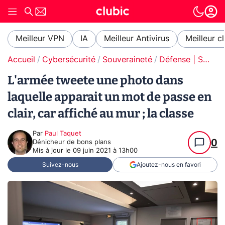
Meilleur VPN
IA
Meilleur Antivirus
Meilleur c
Accueil
Cybersécurité
Souveraineté
Défense | Souveraineté
L'armée tweete une photo dans
laquelle apparait un mot de passe en
clair, car affiché au mur ; la classe
Par
Paul Taquet
0
Dénicheur de bons plans
Mis à jour le
09 juin 2021 à 13h00
Suivez-nous
Ajoutez-nous en favori