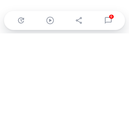
0
Abonnez-vous à notre newsletter !
Recevez un résumé quotidien de l'actu technologique.
S'inscrire
En cliquant sur s'inscrire, j’accepte de recevoir par email des
informations, actualités et offres commerciales de Clubic.
Conformément au RGPD, vous pouvez retirer votre consentement
à tout moment en cliquant sur le lien de désinscription présent
dans chaque email. Pour en savoir plus sur la gestion de vos
données, consultez notre
Politique de confidentialité