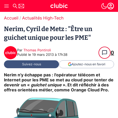
Accueil
Actualités High-Tech
Nerim, Cyril de Metz : "Être un
guichet unique pour les PME"
Par
Thomas Pontiroli
0
Publié le
19 mars 2013 à 17h38
Suivez-nous
Ajoutez-nous en favori
Nerim n'y échappe pas : l'opérateur télécom et
Internet pour les PME se met au cloud pour tenter de
devenir un «
guichet unique
». Et dit réfléchir à des
offres orientées métier, comme Orange Cloud Pro.