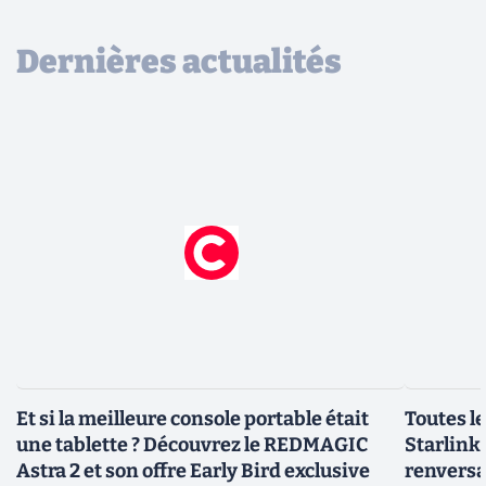
Dernières actualités
Et si la meilleure console portable était
Toutes l
une tablette ? Découvrez le REDMAGIC
Starlink 
Astra 2 et son offre Early Bird exclusive
renversa