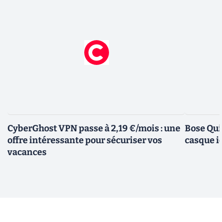
CyberGhost VPN passe à 2,19 €/mois : une
Bose Qui
offre intéressante pour sécuriser vos
casque i
vacances