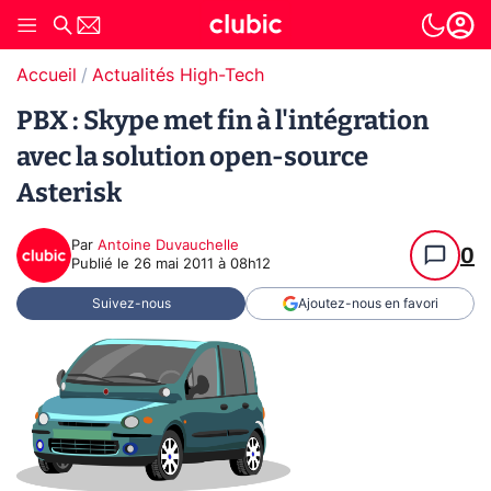
Accueil
Actualités High-Tech
PBX : Skype met fin à l'intégration
avec la solution open-source
Asterisk
Par
Antoine Duvauchelle
0
Publié le
26 mai 2011 à 08h12
Suivez-nous
Ajoutez-nous en favori