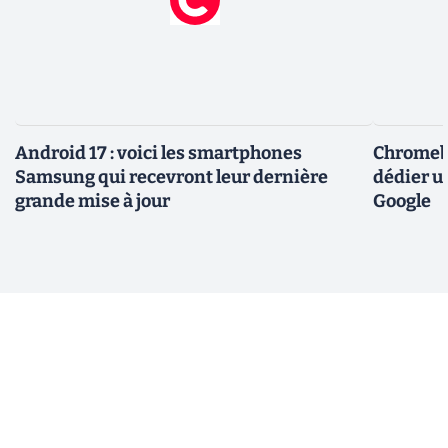
Android 17 : voici les smartphones
Chromebo
Samsung qui recevront leur dernière
dédier u
grande mise à jour
Google