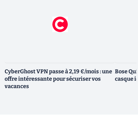
CyberGhost VPN passe à 2,19 €/mois : une
Bose Qui
offre intéressante pour sécuriser vos
casque i
vacances