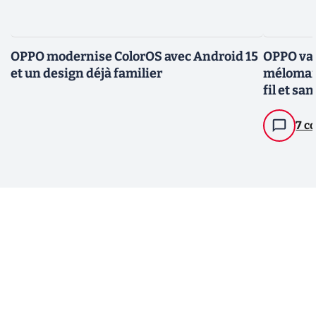
OPPO modernise ColorOS avec Android 15
OPPO va-t
et un design déjà familier
mélomane
fil et san
7 c