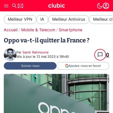
Meilleur VPN
IA
Meilleur Antivirus
Meilleur c
Accueil
Mobile & Telecom
Smartphone
Oppo va-t-il quitter la France ?
Par
Samir Rahmoune
0
Mis à jour le
12 mai 2023 à 18h40
Suivez-nous
Ajoutez-nous en favori