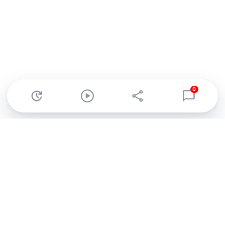
0
Abonnez-vous à notre newsletter !
Recevez un résumé quotidien de l'actu technologique.
S'inscrire
En cliquant sur s'inscrire, j’accepte de recevoir par email des