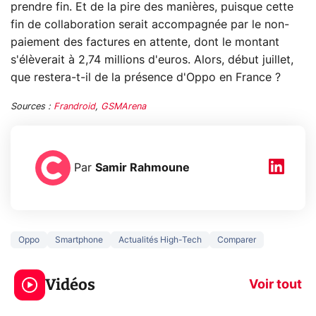
prendre fin. Et de la pire des manières, puisque cette
fin de collaboration serait accompagnée par le non-
paiement des factures en attente, dont le montant
s'élèverait à 2,74 millions d'euros. Alors, début juillet,
que restera-t-il de la présence d'Oppo en France ?
Sources :
Frandroid
,
GSMArena
Par
Samir Rahmoune
Oppo
Smartphone
Actualités High-Tech
Comparer
3 écrans en 1 pour
5 générations
319€ ? Voici L'AOC
jeux dans la
Vidéos
CQ32G4ZA !
prochaine Xbo
Voir tout