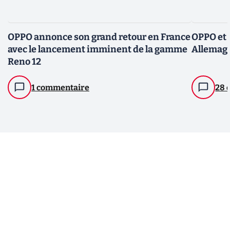
OPPO annonce son grand retour en France
OPPO et 
avec le lancement imminent de la gamme
Allemagn
Reno 12
1 commentaire
28 