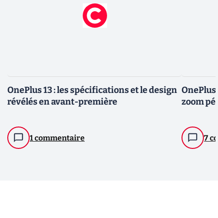
OnePlus 13 : les spécifications et le design
OnePlus 1
révélés en avant-première
zoom pér
1 commentaire
7 c