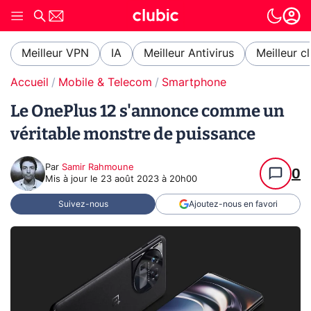
Meilleur VPN
IA
Meilleur Antivirus
Meilleur c
Accueil
Mobile & Telecom
Smartphone
Le OnePlus 12 s'annonce comme un
véritable monstre de puissance
Par
Samir Rahmoune
0
Mis à jour le
23 août 2023 à 20h00
Suivez-nous
Ajoutez-nous en favori