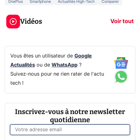
OnePlus
Smartphone
Actualités High-Tech
Comparer
3 écrans en 1 pour
5 générations
319€ ? Voici L'AOC
jeux dans la
Vidéos
CQ32G4ZA !
prochaine Xbo
Voir tout
Vous êtes un utilisateur de
Google
Actualités
ou de
WhatsApp
?
Suivez-nous pour ne rien rater de l'actu
tech !
Inscrivez-vous à notre newsletter
quotidienne