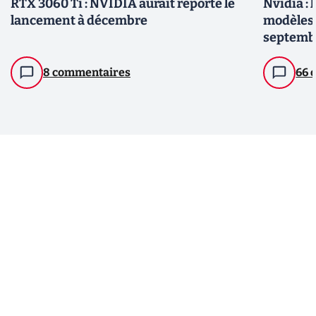
RTX 3060 Ti : NVIDIA aurait reporté le
Nvidia : 
lancement à décembre
modèles 
septemb
8 commentaires
66 