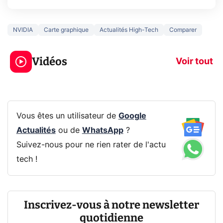
NVIDIA
Carte graphique
Actualités High-Tech
Comparer
3 écrans en 1 pour
5 générations
319€ ? Voici L'AOC
jeux dans la
Vidéos
CQ32G4ZA !
prochaine Xbo
Voir tout
Vous êtes un utilisateur de
Google
Actualités
ou de
WhatsApp
?
Suivez-nous pour ne rien rater de l'actu
tech !
Inscrivez-vous à notre newsletter
quotidienne