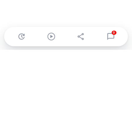
0
Abonnez-vous à notre newsletter !
Recevez un résumé quotidien de l'actu technologique.
S'inscrire
En cliquant sur s'inscrire, j’accepte de recevoir par email des
informations, actualités et offres commerciales de Clubic.
Conformément au RGPD, vous pouvez retirer votre consentement
à tout moment en cliquant sur le lien de désinscription présent