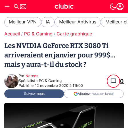
Meilleur VPN
IA
Meilleur Antivirus
Meilleur c
Accueil
PC & Gaming
Carte graphique
Les NVIDIA GeForce RTX 3080 Ti
arriveraient en janvier pour 999$...
mais y aura-t-il du stock ?
Par
Nerces
0
Spécialiste PC & Gaming
Publié le
12 novembre 2020 à 11h00
Suivez-nous
Ajoutez-nous en favori