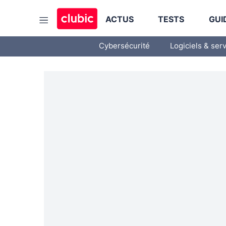
ACTUS
TESTS
GUI
Cybersécurité
Logiciels & ser