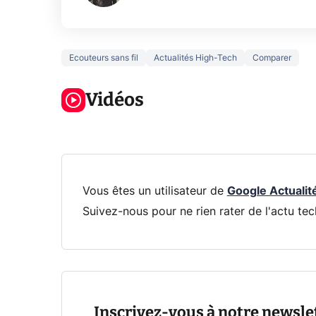
Ecouteurs sans fil
Actualités High-Tech
Comparer
3 écrans en 1
5 générations
Ce qu
pour 319€ ?
de jeux dans
ne sa
Voici L'AOC
Vidéos
la prochaine
la na
CQ32G4ZA !
Xbox !
privée
Vous êtes un utilisateur de
Google Actualit
Suivez-nous pour ne rien rater de l'actu tec
Inscrivez-vous à notre newsle