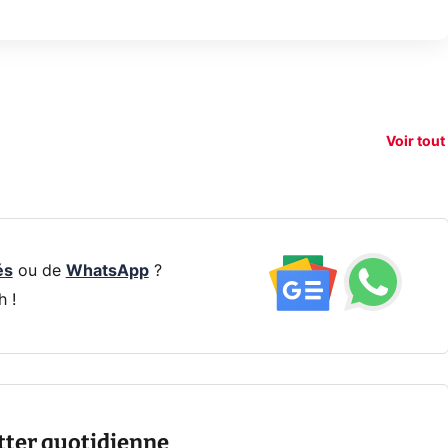
150€
e vous
xAI attaque la
remb
vez sur
Google tease
loi anti-
sur v
vigation
son Pixel 11
dénudement
nouv
Voir tout
 !
Pro
par IA
smart
és
ou de
WhatsApp
?
h !
tter quotidienne