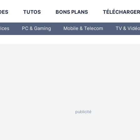
DES
TUTOS
BONS PLANS
TÉLÉCHARGE
vices
PC & Gaming
Mobile & Telecom
TV & Vidé