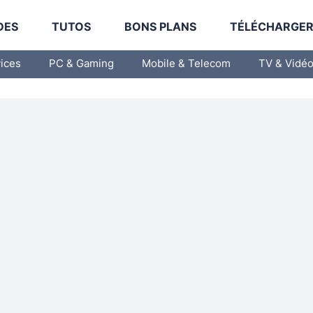
DES
TUTOS
BONS PLANS
TÉLÉCHARGE
vices
PC & Gaming
Mobile & Telecom
TV & Vidé