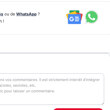
és
ou de
WhatsApp
?
h !