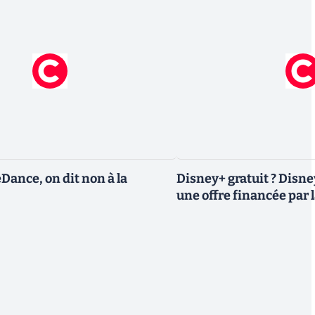
eDance, on dit non à la
Disney+ gratuit ? Disn
une offre financée par l