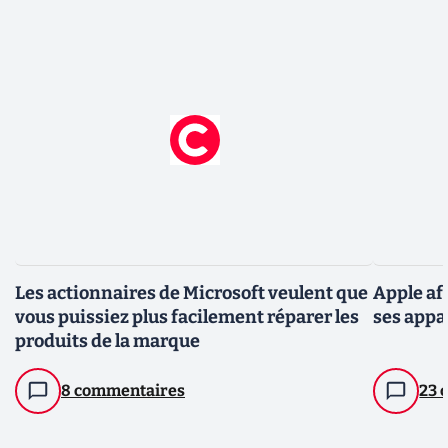
Les actionnaires de Microsoft veulent que
Apple aff
vous puissiez plus facilement réparer les
ses appar
produits de la marque
8 commentaires
23 