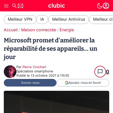
Meilleur VPN
IA
Meilleur Antivirus
Meilleur c
Accueil
Maison connectée
Énergie
Microsoft promet d'améliorer la
réparabilité de ses appareils... un
jour
Par
Pierre Crochart
0
Spécialiste smartphone
Publié le
13 octobre 2021 à 11h35
Suivez-nous
Ajoutez-nous en favori