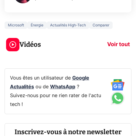
Microsoft
Énergie
Actualités High-Tech
Comparer
3 écrans en 1 pour
5 générations
319€ ? Voici L'AOC
jeux dans la
Vidéos
CQ32G4ZA !
prochaine Xbo
Voir tout
Vous êtes un utilisateur de
Google
Actualités
ou de
WhatsApp
?
Suivez-nous pour ne rien rater de l'actu
tech !
Inscrivez-vous à notre newsletter